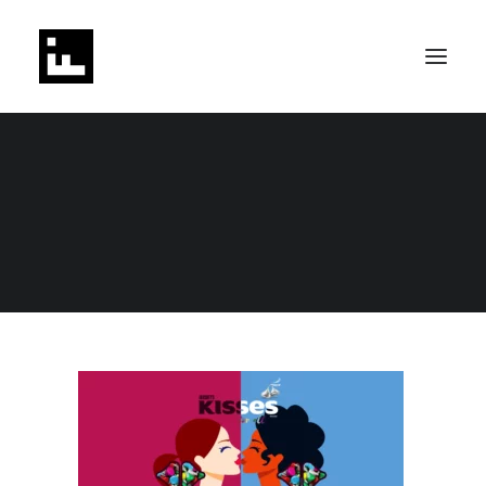
hersheys-kisses_for_all-modulo_01_
Home
LF | Header | Homepage | 03102024
SEARCH
hersheys-kisses_for_all-modulo_01_