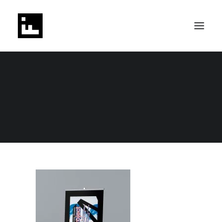
piezas-01-1920xy
Home
DESIGN DEPARTMENT
G. BOSSIO // PKM PROJECT
SEARCH
piezas-01-1920xy