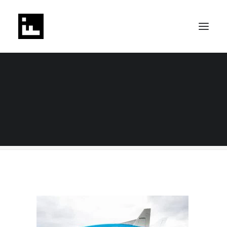
fandc-aerial-airbus-aircraft
Home
SEARCH
Freeman & Coolman // Identidad visual y diseño de
espacios.
fandc-aerial-airbus-aircraft