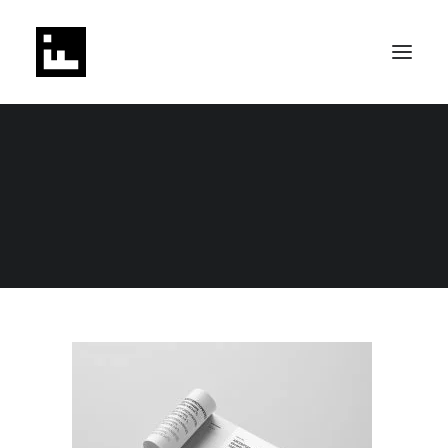
tecteco-manual-04
Home
TECTECO // Identidad marca y diseño web
SEARCH
tecteco-manual-04