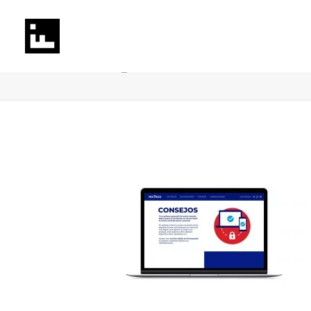
tecteco_web-destock-03