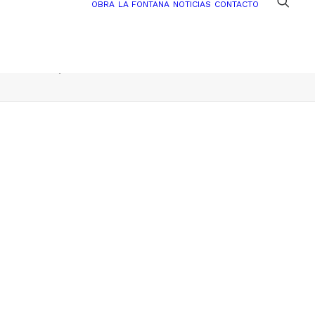
OBRA
LA FONTANA
NOTICIAS
CONTACTO
ntidad marca y diseño web
tecteco_web-destock-03