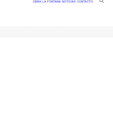
OBRA
LA FONTANA
NOTICIAS
CONTACTO
Home
tecteco-videos
tecteco-videos